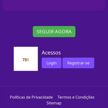
SEGUIR AGORA
Acessos
Login
Registrar-se
Políticas de Privacidade
Termos e Condições
Sitemap