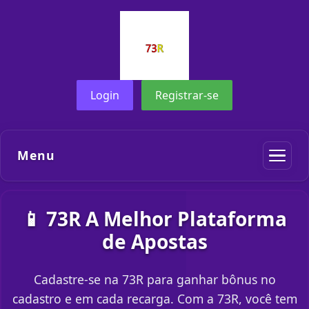
Login
Registrar-se
Menu
📱 73R A Melhor Plataforma
de Apostas
Cadastre-se na 73R para ganhar bônus no
cadastro e em cada recarga. Com a 73R, você tem