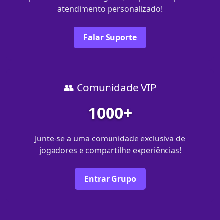
atendimento personalizado!
Falar Suporte
👥 Comunidade VIP
1000+
Junte-se a uma comunidade exclusiva de
jogadores e compartilhe experiências!
Entrar Grupo