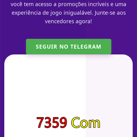
você tem acesso a promoções incríveis e uma
experiência de jogo inigualável. Junte-se aos
vencedores agora!
SEGUIR NO TELEGRAM