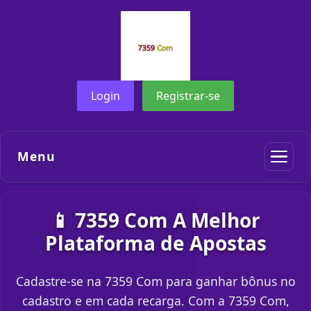
Login
Registrar-se
Menu
📱 7359 Com A Melhor
Plataforma de Apostas
Cadastre-se na 7359 Com para ganhar bônus no
cadastro e em cada recarga. Com a 7359 Com,