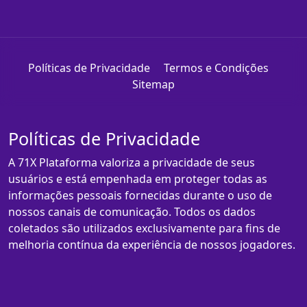
Políticas de Privacidade
Termos e Condições
Sitemap
Políticas de Privacidade
A 71X Plataforma valoriza a privacidade de seus
usuários e está empenhada em proteger todas as
informações pessoais fornecidas durante o uso de
nossos canais de comunicação. Todos os dados
coletados são utilizados exclusivamente para fins de
melhoria contínua da experiência de nossos jogadores.