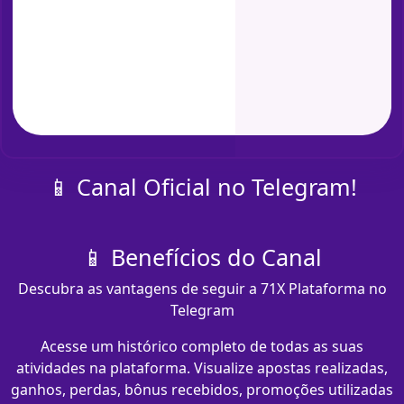
📱 Canal Oficial no Telegram!
📱 Benefícios do Canal
Descubra as vantagens de seguir a 71X Plataforma no
Telegram
Acesse um histórico completo de todas as suas
atividades na plataforma. Visualize apostas realizadas,
ganhos, perdas, bônus recebidos, promoções utilizadas