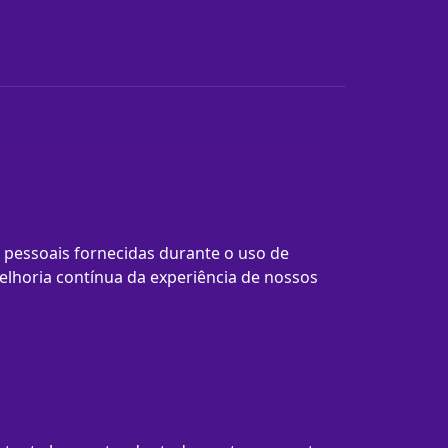
 pessoais fornecidas durante o uso de
elhoria contínua da experiência de nossos