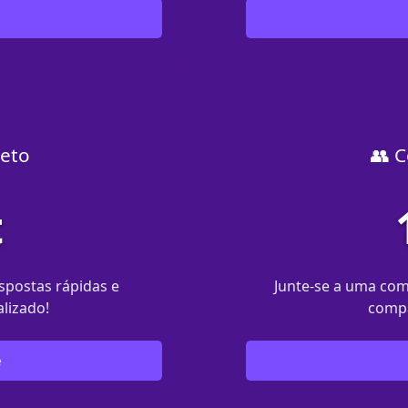
reto
👥 
t
espostas rápidas e
Junte-se a uma com
lizado!
compa
e