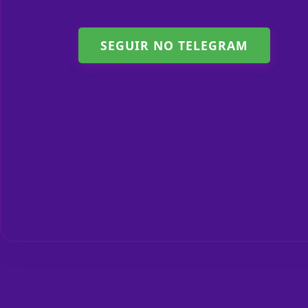
SEGUIR NO TELEGRAM