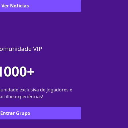
Ver Notícias
Comunidade VIP
1000+
unidade exclusiva de jogadores e
rtilhe experiências!
Entrar Grupo