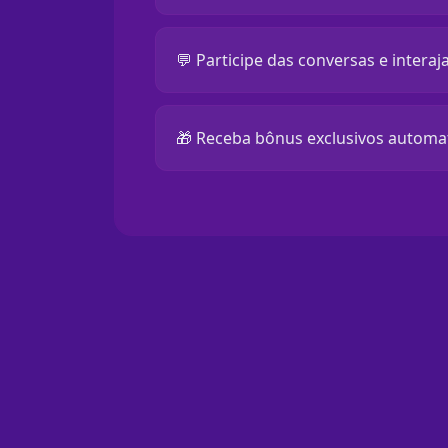
💬 Participe das conversas e interaj
🎁 Receba bônus exclusivos autom