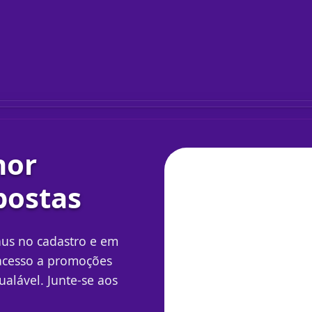
hor
postas
us no cadastro e em
acesso a promoções
ualável. Junte-se aos