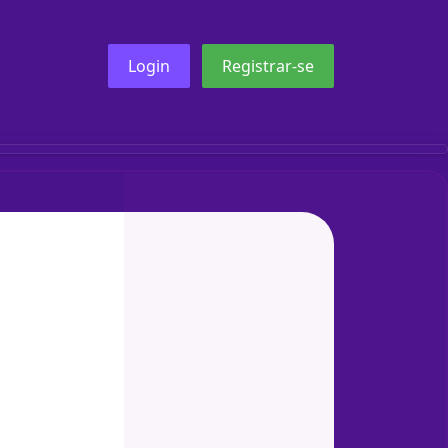
Login
Registrar-se