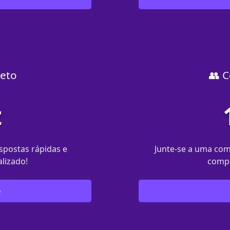
reto
👥 
t
espostas rápidas e
Junte-se a uma com
lizado!
compa
e