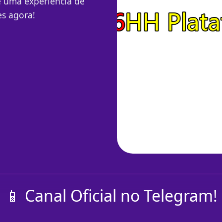
e uma experiência de
es agora!
📱 Canal Oficial no Telegram!