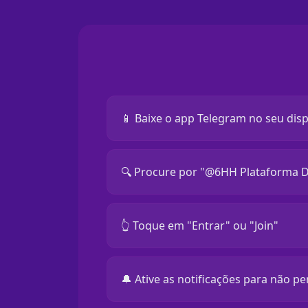
📱 Baixe o app Telegram no seu disp
🔍 Procure por "@6HH Plataforma De
👆 Toque em "Entrar" ou "Join"
🔔 Ative as notificações para não p