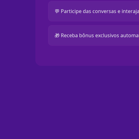
💬 Participe das conversas e interaj
🎁 Receba bônus exclusivos autom