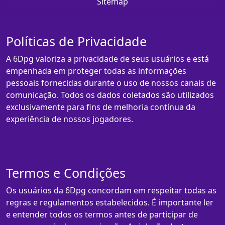
Sitemap
Políticas de Privacidade
A 6Dpg valoriza a privacidade de seus usuários e está
empenhada em proteger todas as informações
pessoais fornecidas durante o uso de nossos canais de
comunicação. Todos os dados coletados são utilizados
exclusivamente para fins de melhoria contínua da
experiência de nossos jogadores.
Termos e Condições
Os usuários da 6Dpg concordam em respeitar todas as
regras e regulamentos estabelecidos. É importante ler
e entender todos os termos antes de participar de