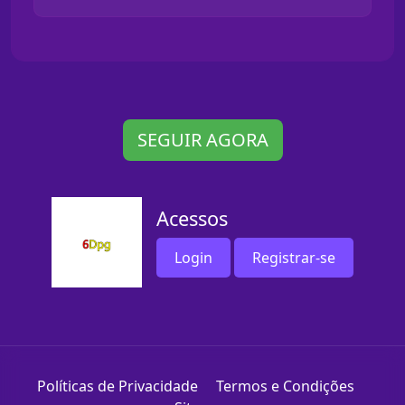
SEGUIR AGORA
Acessos
Login
Registrar-se
Políticas de Privacidade
Termos e Condições