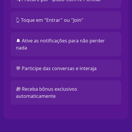
👆 Toque em "Entrar" ou "Join"
🔔 Ative as notificações para não perder
nada
💬 Participe das conversas e interaja
🎁 Receba bônus exclusivos
automaticamente