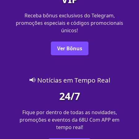
Receba bônus exclusivos do Telegram,
promoções especiais e códigos promocionais
únicos!
Ver Bônus
📢 Notícias em Tempo Real
24/7
Fique por dentro de todas as novidades,
promoções e eventos da 68U Com APP em
tempo real!