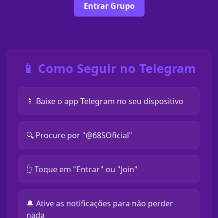
Entrar Grupo
📱 Como Seguir no Telegram
📱 Baixe o app Telegram no seu dispositivo
🔍 Procure por "@68SOficial"
👆 Toque em "Entrar" ou "Join"
🔔 Ative as notificações para não perder
nada