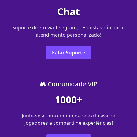
Chat
Suporte direto via Telegram, respostas rápidas e
atendimento personalizado!
Falar Suporte
👥 Comunidade VIP
1000+
Junte-se a uma comunidade exclusiva de
jogadores e compartilhe experiências!