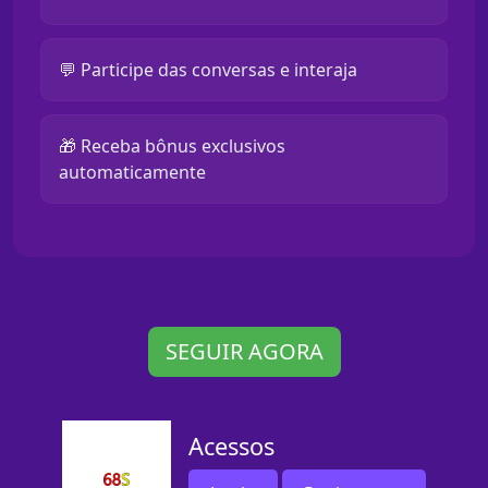
💬 Participe das conversas e interaja
🎁 Receba bônus exclusivos
automaticamente
SEGUIR AGORA
Acessos