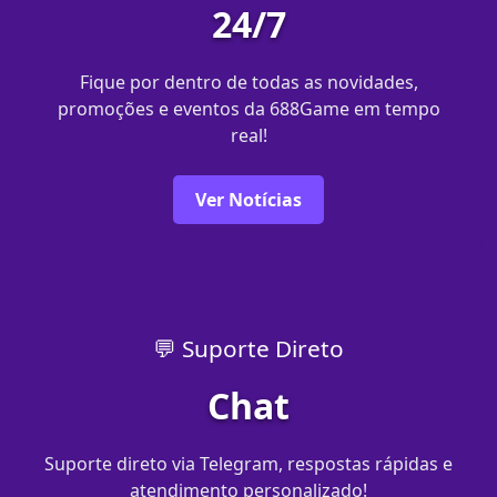
24/7
Fique por dentro de todas as novidades,
promoções e eventos da 688Game em tempo
real!
Ver Notícias
💬 Suporte Direto
Chat
Suporte direto via Telegram, respostas rápidas e
atendimento personalizado!