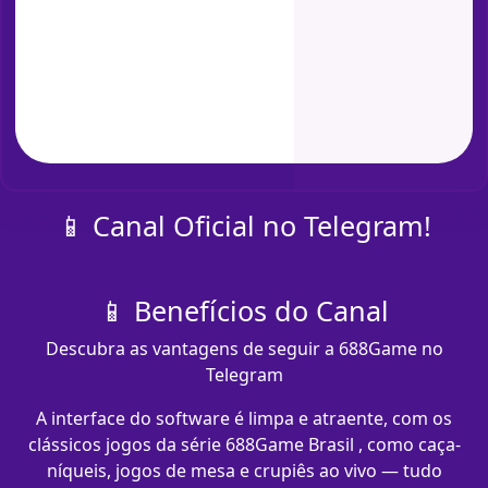
📱 Canal Oficial no Telegram!
📱 Benefícios do Canal
Descubra as vantagens de seguir a 688Game no
Telegram
A interface do software é limpa e atraente, com os
clássicos jogos da série 688Game Brasil , como caça-
níqueis, jogos de mesa e crupiês ao vivo — tudo