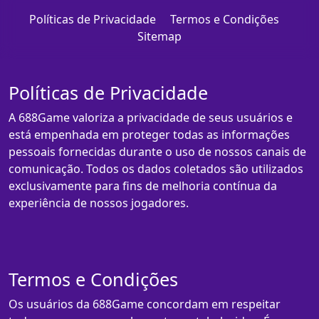
Políticas de Privacidade
Termos e Condições
Sitemap
Políticas de Privacidade
A 688Game valoriza a privacidade de seus usuários e
está empenhada em proteger todas as informações
pessoais fornecidas durante o uso de nossos canais de
comunicação. Todos os dados coletados são utilizados
exclusivamente para fins de melhoria contínua da
experiência de nossos jogadores.
Termos e Condições
Os usuários da 688Game concordam em respeitar