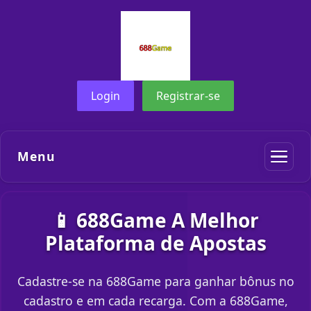
Login
Registrar-se
Menu
📱 688Game A Melhor
Plataforma de Apostas
Cadastre-se na 688Game para ganhar bônus no
cadastro e em cada recarga. Com a 688Game,