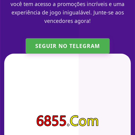
você tem acesso a promoções incríveis e uma
experiência de jogo inigualável. Junte-se aos
vencedores agora!
SEGUIR NO TELEGRAM