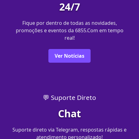
24/7
Fique por dentro de todas as novidades,
promoções e eventos da 6855.Com em tempo
real!
Ver Notícias
💬 Suporte Direto
Chat
Suporte direto via Telegram, respostas rápidas e
atendimento personalizado!