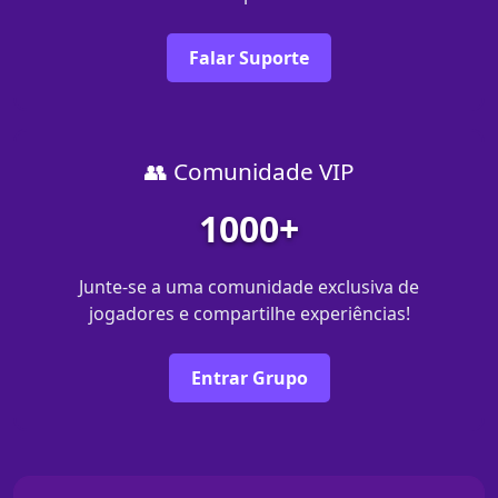
Falar Suporte
👥 Comunidade VIP
1000+
Junte-se a uma comunidade exclusiva de
jogadores e compartilhe experiências!
Entrar Grupo