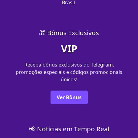
Brasil.
🎁 Bônus Exclusivos
VIP
Receba bônus exclusivos do Telegram,
promoções especiais e códigos promocionais
únicos!
Ver Bônus
📢 Notícias em Tempo Real