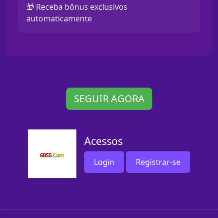
🎁 Receba bônus exclusivos
automaticamente
SEGUIR AGORA
Acessos
Login
Registrar-se