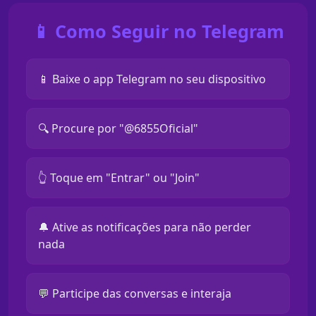
📱 Como Seguir no Telegram
📱 Baixe o app Telegram no seu dispositivo
🔍 Procure por "@6855Oficial"
👆 Toque em "Entrar" ou "Join"
🔔 Ative as notificações para não perder
nada
💬 Participe das conversas e interaja