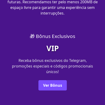
futuras. Recomendamos ter pelo menos 200MB de
espaço livre para garantir uma experiência sem
interrupções.
🎁 Bônus Exclusivos
VIP
Receba bônus exclusivos do Telegram,
promoções especiais e códigos promocionais
únicos!
Ver Bônus