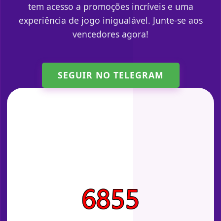
tem acesso a promoções incríveis e uma
experiência de jogo inigualável. Junte-se aos
vencedores agora!
SEGUIR NO TELEGRAM