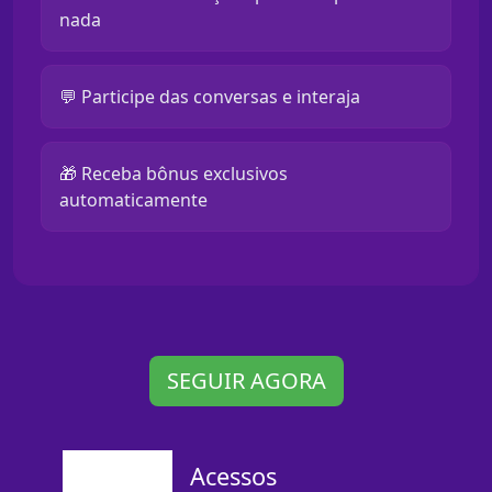
nada
💬 Participe das conversas e interaja
🎁 Receba bônus exclusivos
automaticamente
SEGUIR AGORA
Acessos