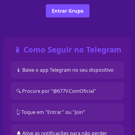
Entrar Grupo
📱 Como Seguir no Telegram
📱 Baixe o app Telegram no seu dispositivo
🔍 Procure por "@677V.ComOficial"
👆 Toque em "Entrar" ou "Join"
🔔 Ative as notificações para não perder