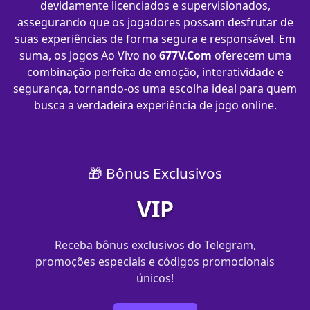
devidamente licenciados e supervisionados,
assegurando que os jogadores possam desfrutar de
suas experiências de forma segura e responsável. Em
suma, os Jogos Ao Vivo no
677V.Com
oferecem uma
combinação perfeita de emoção, interatividade e
segurança, tornando-os uma escolha ideal para quem
busca a verdadeira experiência de jogo online.
🎁 Bônus Exclusivos
VIP
Receba bônus exclusivos do Telegram,
promoções especiais e códigos promocionais
únicos!