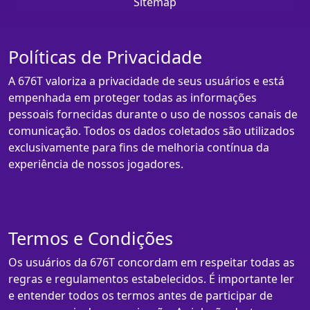
Sitemap
Políticas de Privacidade
A 676T valoriza a privacidade de seus usuários e está
empenhada em proteger todas as informações
pessoais fornecidas durante o uso de nossos canais de
comunicação. Todos os dados coletados são utilizados
exclusivamente para fins de melhoria contínua da
experiência de nossos jogadores.
Termos e Condições
Os usuários da 676T concordam em respeitar todas as
regras e regulamentos estabelecidos. É importante ler
e entender todos os termos antes de participar de