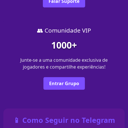
Falar Suporte
👥 Comunidade VIP
1000+
Junte-se a uma comunidade exclusiva de
jogadores e compartilhe experiências!
Entrar Grupo
📱 Como Seguir no Telegram