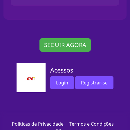
SEGUIR AGORA
Acessos
Login
Registrar-se
Políticas de Privacidade
Termos e Condições