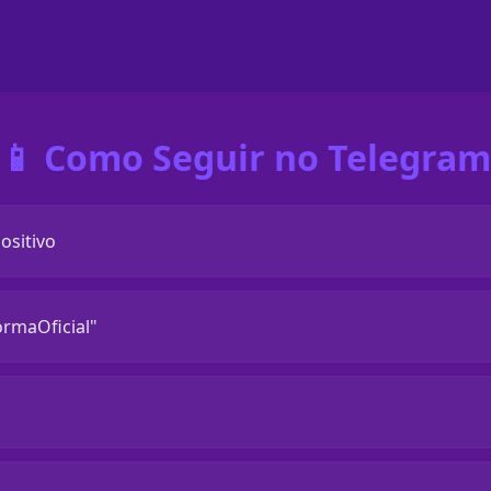
📱 Como Seguir no Telegram
ositivo
ormaOficial"