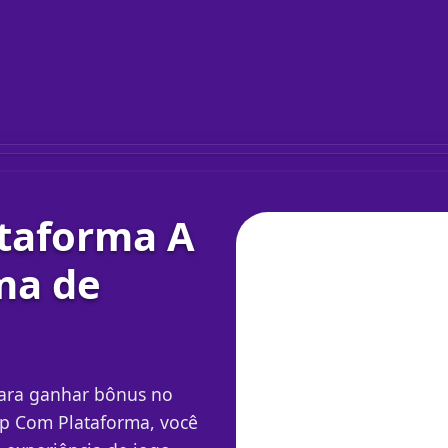
ataforma A
ma de
para ganhar bônus no
ip Com Plataforma, você