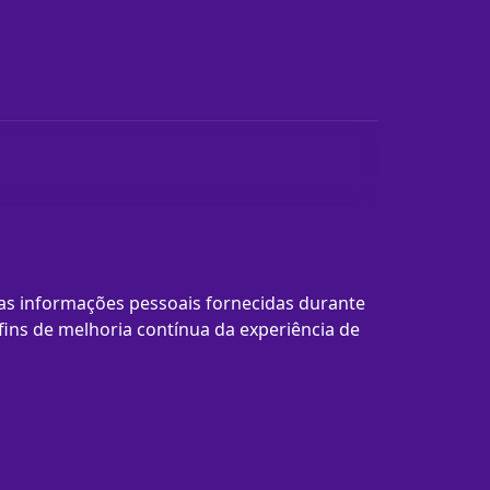
as informações pessoais fornecidas durante
fins de melhoria contínua da experiência de