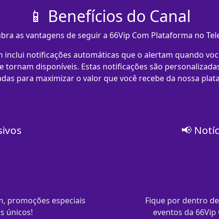
📱 Benefícios do Canal
bra as vantagens de seguir a 66Vip Com Plataforma no Te
clui notificações automáticas que o alertam quando você 
 tornam disponíveis. Estas notificações são personalizad
adas para maximizar o valor que você recebe da nossa plat
sivos
📢 Notí
m, promoções especiais
Fique por dentro d
s únicos!
eventos da 66Vip