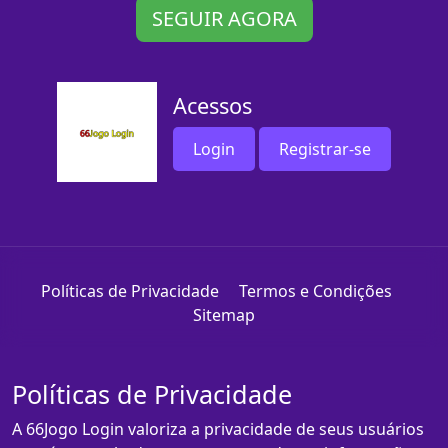
SEGUIR AGORA
Acessos
Login
Registrar-se
Políticas de Privacidade
Termos e Condições
Sitemap
Políticas de Privacidade
A 66Jogo Login valoriza a privacidade de seus usuários