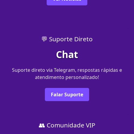
💬 Suporte Direto
Chat
Suporte direto via Telegram, respostas rápidas e
atendimento personalizado!
Falar Suporte
👥 Comunidade VIP