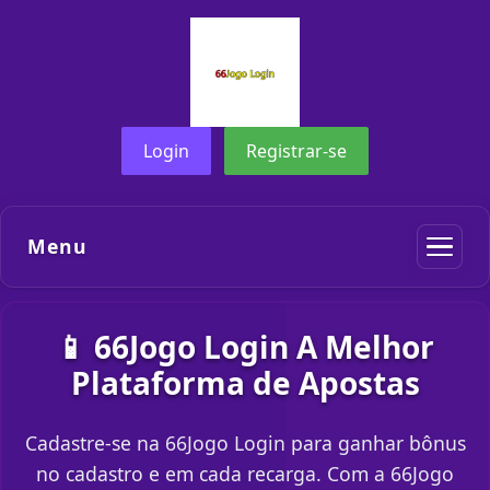
Login
Registrar-se
Menu
📱 66Jogo Login A Melhor
Plataforma de Apostas
Cadastre-se na 66Jogo Login para ganhar bônus
no cadastro e em cada recarga. Com a 66Jogo