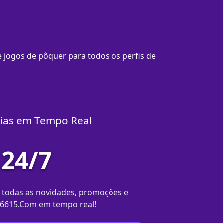
 e jogos de pôquer para todos os perfis de
cias em Tempo Real
24/7
e todas as novidades, promoções e
 6615.Com em tempo real!