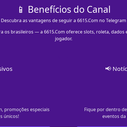
📱 Benefícios do Canal
Descubra as vantagens de seguir a 6615.Com no Telegram
ra os brasileiros — a 6615.Com oferece slots, roleta, dados
jogador.
sivos
📢 Notí
m, promoções especiais
Fique por dentro d
s únicos!
eventos da