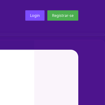
Login
Registrar-se