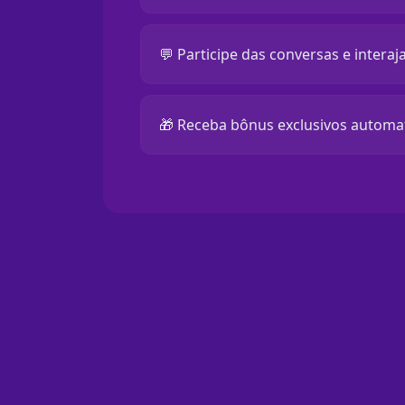
💬 Participe das conversas e interaj
🎁 Receba bônus exclusivos autom