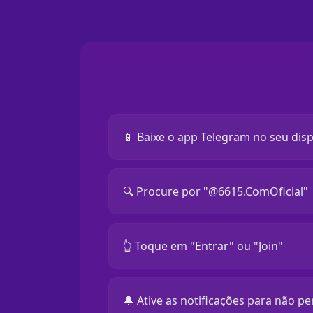
📱 Baixe o app Telegram no seu disp
🔍 Procure por "@6615.ComOficial"
👆 Toque em "Entrar" ou "Join"
🔔 Ative as notificações para não p