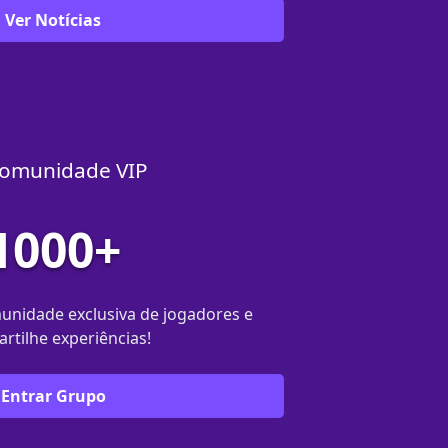
Ver Notícias
Comunidade VIP
1000+
unidade exclusiva de jogadores e
rtilhe experiências!
Entrar Grupo