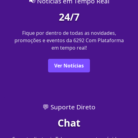
📢 Notícias em Tempo Real
24/7
Fique por dentro de todas as novidades,
promoções e eventos da 6292 Com Plataforma
em tempo real!
Ver Notícias
💬 Suporte Direto
Chat