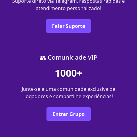
Suporte direto via Telegram, respostas rápidas e
atendimento personalizado!
Falar Suporte
👥 Comunidade VIP
1000+
Junte-se a uma comunidade exclusiva de
jogadores e compartilhe experiências!
Entrar Grupo