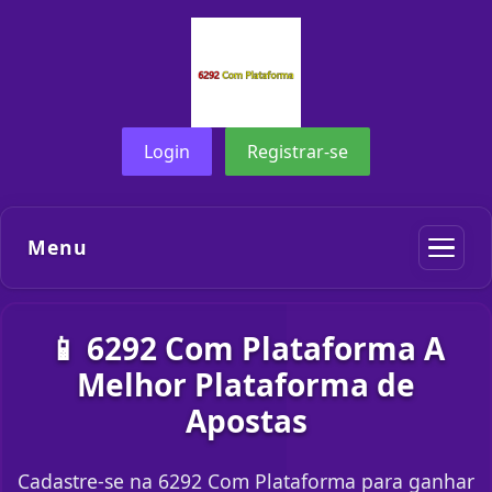
Login
Registrar-se
Menu
📱 6292 Com Plataforma A
Melhor Plataforma de
Apostas
Cadastre-se na 6292 Com Plataforma para ganhar