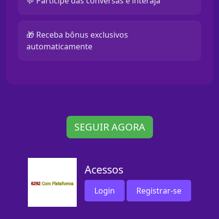
💬 Participe das conversas e interaja
🎁 Receba bônus exclusivos
automaticamente
SEGUIR AGORA
Acessos
Login
Registrar-se