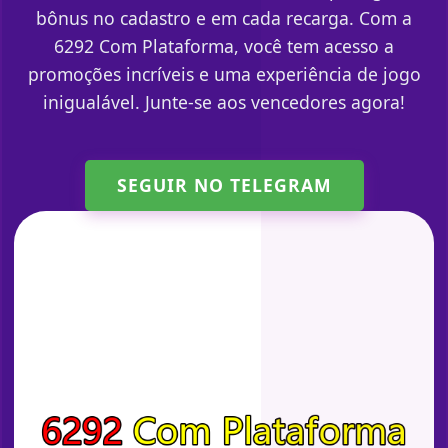
bônus no cadastro e em cada recarga. Com a
6292 Com Plataforma, você tem acesso a
promoções incríveis e uma experiência de jogo
inigualável. Junte-se aos vencedores agora!
SEGUIR NO TELEGRAM