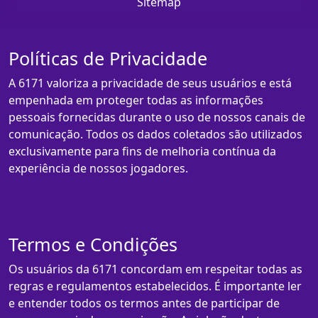
Sitemap
Políticas de Privacidade
A 6171 valoriza a privacidade de seus usuários e está
empenhada em proteger todas as informações
pessoais fornecidas durante o uso de nossos canais de
comunicação. Todos os dados coletados são utilizados
exclusivamente para fins de melhoria contínua da
experiência de nossos jogadores.
Termos e Condições
Os usuários da 6171 concordam em respeitar todas as
regras e regulamentos estabelecidos. É importante ler
e entender todos os termos antes de participar de