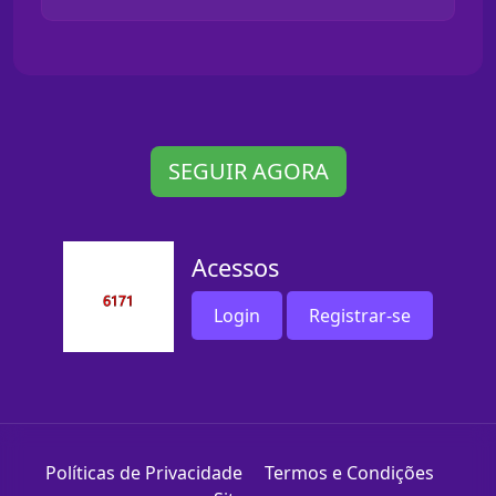
SEGUIR AGORA
Acessos
Login
Registrar-se
Políticas de Privacidade
Termos e Condições