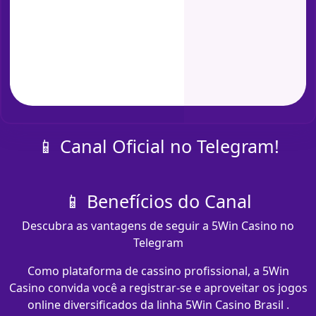
📱 Canal Oficial no Telegram!
📱 Benefícios do Canal
Descubra as vantagens de seguir a 5Win Casino no
Telegram
Como plataforma de cassino profissional, a 5Win
Casino convida você a registrar-se e aproveitar os jogos
online diversificados da linha 5Win Casino Brasil .