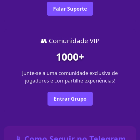
Falar Suporte
👥 Comunidade VIP
1000+
Junte-se a uma comunidade exclusiva de
jogadores e compartilhe experiências!
Entrar Grupo
📱 Como Seguir no Telegram