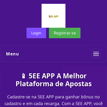
Login
Registrar-se
Menu
📱 5EE APP A Melhor
Plataforma de Apostas
Cadastre-se na 5EE APP para ganhar bônus no
cadastro e em cada recarga. Com a 5EE APP, você