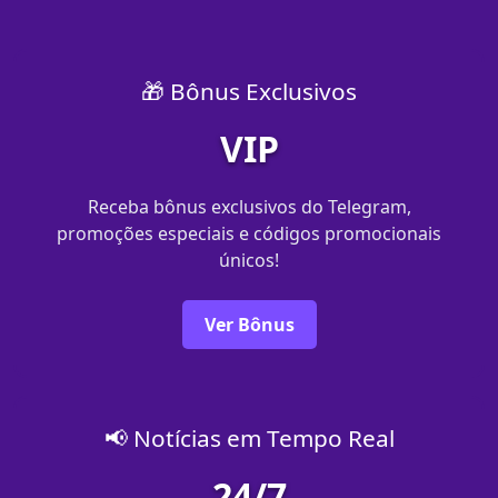
🎁 Bônus Exclusivos
VIP
Receba bônus exclusivos do Telegram,
promoções especiais e códigos promocionais
únicos!
Ver Bônus
📢 Notícias em Tempo Real
24/7