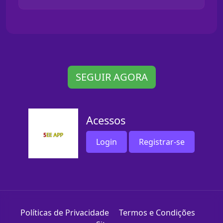
SEGUIR AGORA
Acessos
Login
Registrar-se
Políticas de Privacidade
Termos e Condições