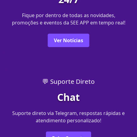
Fique por dentro de todas as novidades,
promoções e eventos da 5EE APP em tempo real!
Ver Notícias
💬 Suporte Direto
Chat
Suporte direto via Telegram, respostas rápidas e
atendimento personalizado!