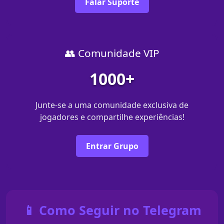
Falar Suporte
👥 Comunidade VIP
1000+
Junte-se a uma comunidade exclusiva de
jogadores e compartilhe experiências!
Entrar Grupo
📱 Como Seguir no Telegram