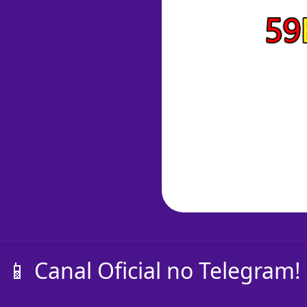
📱 Canal Oficial no Telegram!