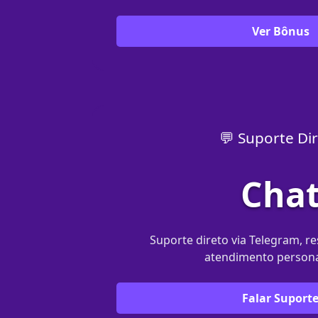
Ver Bônus
💬 Suporte Di
Cha
Suporte direto via Telegram, r
atendimento persona
Falar Suport