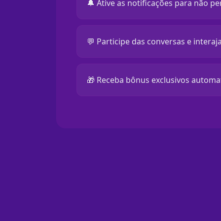
🔔 Ative as notificações para não p
💬 Participe das conversas e interaj
🎁 Receba bônus exclusivos autom