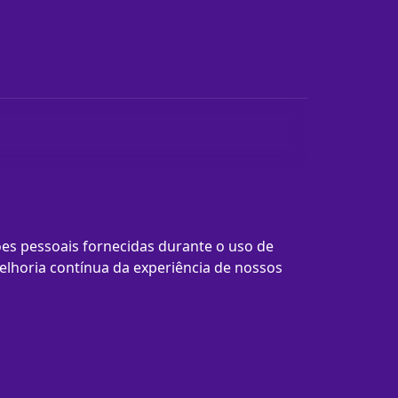
es pessoais fornecidas durante o uso de
elhoria contínua da experiência de nossos