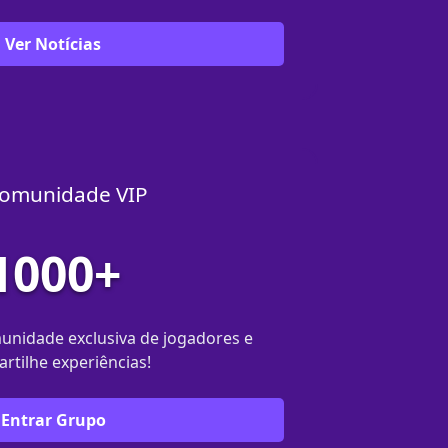
Ver Notícias
Comunidade VIP
1000+
unidade exclusiva de jogadores e
rtilhe experiências!
Entrar Grupo