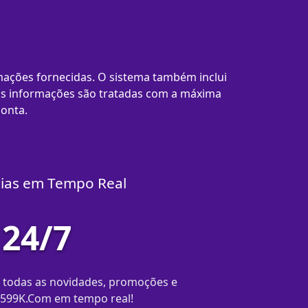
mações fornecidas. O sistema também inclui
 as informações são tratadas com a máxima
ponta.
cias em Tempo Real
24/7
e todas as novidades, promoções e
 599K.Com em tempo real!