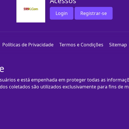
Acessos
Login
Registrar-se
Políticas de Privacidade
Termos e Condições
Sitemap
de
 usuários e está empenhada em proteger todas as informaçõ
os coletados são utilizados exclusivamente para fins de m