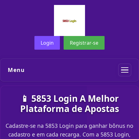
Login
Registrar-se
Menu
📱 5853 Login A Melhor
Plataforma de Apostas
Cadastre-se na 5853 Login para ganhar bônus no
cadastro e em cada recarga. Com a 5853 Login,