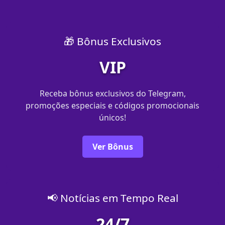
🎁 Bônus Exclusivos
VIP
Receba bônus exclusivos do Telegram,
promoções especiais e códigos promocionais
únicos!
Ver Bônus
📢 Notícias em Tempo Real
24/7