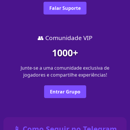
Falar Suporte
👥 Comunidade VIP
1000+
Junte-se a uma comunidade exclusiva de
jogadores e compartilhe experiências!
Entrar Grupo
📱 Como Seguir no Telegram