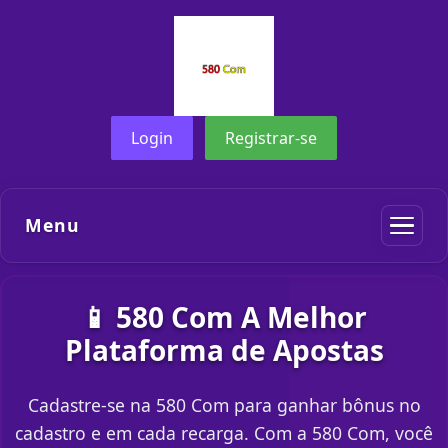
Login
Registrar-se
Menu
📱 580 Com A Melhor
Plataforma de Apostas
Cadastre-se na 580 Com para ganhar bônus no
cadastro e em cada recarga. Com a 580 Com, você