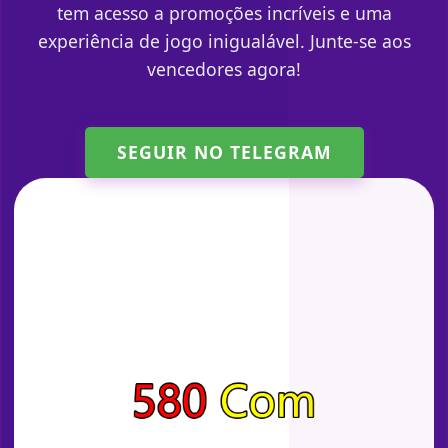
tem acesso a promoções incríveis e uma
experiência de jogo inigualável. Junte-se aos
vencedores agora!
SEGUIR NO TELEGRAM