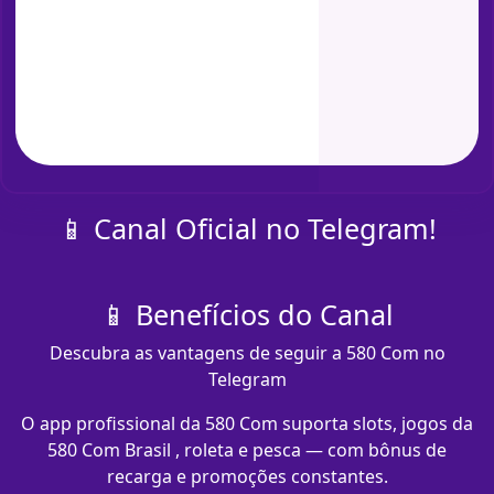
📱 Canal Oficial no Telegram!
📱 Benefícios do Canal
Descubra as vantagens de seguir a 580 Com no
Telegram
O app profissional da 580 Com suporta slots, jogos da
580 Com Brasil , roleta e pesca — com bônus de
recarga e promoções constantes.