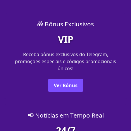
🎁 Bônus Exclusivos
VIP
Receba bônus exclusivos do Telegram,
promoções especiais e códigos promocionais
únicos!
Ver Bônus
📢 Notícias em Tempo Real
24/7