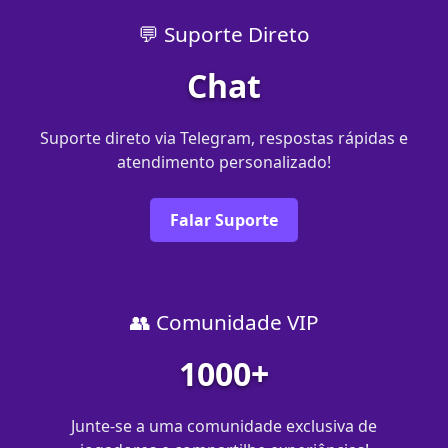
💬 Suporte Direto
Chat
Suporte direto via Telegram, respostas rápidas e
atendimento personalizado!
Falar Suporte
👥 Comunidade VIP
1000+
Junte-se a uma comunidade exclusiva de