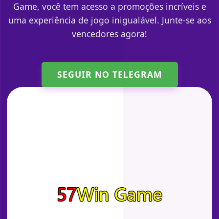
Game, você tem acesso a promoções incríveis e
uma experiência de jogo inigualável. Junte-se aos
vencedores agora!
SEGUIR NO TELEGRAM