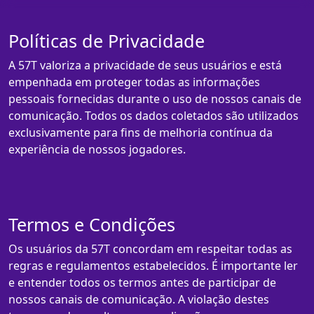
Políticas de Privacidade
A 57T valoriza a privacidade de seus usuários e está
empenhada em proteger todas as informações
pessoais fornecidas durante o uso de nossos canais de
comunicação. Todos os dados coletados são utilizados
exclusivamente para fins de melhoria contínua da
experiência de nossos jogadores.
Termos e Condições
Os usuários da 57T concordam em respeitar todas as
regras e regulamentos estabelecidos. É importante ler
e entender todos os termos antes de participar de
nossos canais de comunicação. A violação destes