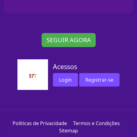
SEGUIR AGORA
Acessos
Login
Registrar-se
Políticas de Privacidade
Termos e Condições
Sitemap