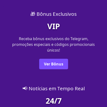
🎁 Bônus Exclusivos
VIP
Receba bônus exclusivos do Telegram,
promoções especiais e códigos promocionais
únicos!
Ver Bônus
📢 Notícias em Tempo Real
24/7