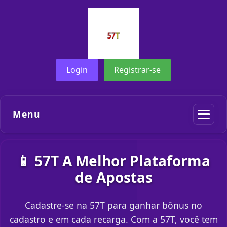
Login
Registrar-se
Menu
📱 57T A Melhor Plataforma
de Apostas
Cadastre-se na 57T para ganhar bônus no
cadastro e em cada recarga. Com a 57T, você tem