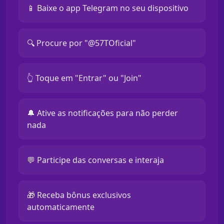
📱 Baixe o app Telegram no seu dispositivo
🔍 Procure por "@57TOficial"
👆 Toque em "Entrar" ou "Join"
🔔 Ative as notificações para não perder
nada
💬 Participe das conversas e interaja
🎁 Receba bônus exclusivos
automaticamente