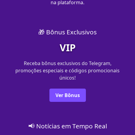
na plataforma.
🎁 Bônus Exclusivos
VIP
Receba bônus exclusivos do Telegram,
promoções especiais e códigos promocionais
únicos!
Ver Bônus
📢 Notícias em Tempo Real