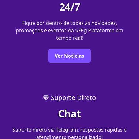
24/7
Fique por dentro de todas as novidades,
promoções e eventos da 57Pg Plataforma em
tempo real!
Ver Notícias
💬 Suporte Direto
Chat
Suporte direto via Telegram, respostas rápidas e
atendimento personalizado!