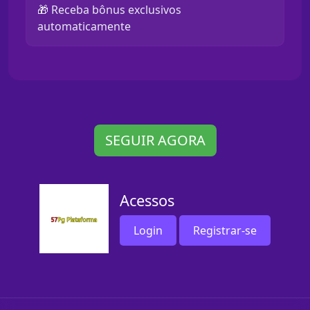
🎁 Receba bônus exclusivos
automaticamente
SEGUIR AGORA
Acessos
Login
Registrar-se