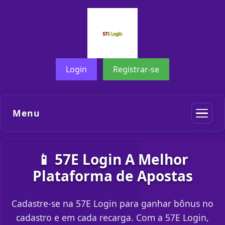
Login
Registrar-se
Menu
📱 57E Login A Melhor
Plataforma de Apostas
Cadastre-se na 57E Login para ganhar bônus no
cadastro e em cada recarga. Com a 57E Login,