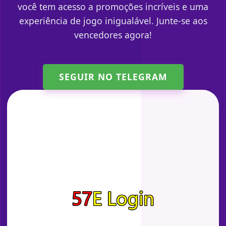
você tem acesso a promoções incríveis e uma
experiência de jogo inigualável. Junte-se aos
vencedores agora!
SEGUIR NO TELEGRAM