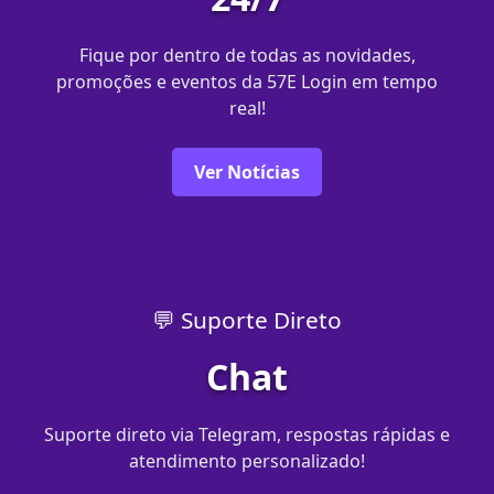
Fique por dentro de todas as novidades,
promoções e eventos da 57E Login em tempo
real!
Ver Notícias
💬 Suporte Direto
Chat
Suporte direto via Telegram, respostas rápidas e
atendimento personalizado!