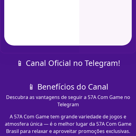
📱 Canal Oficial no Telegram!
📱 Benefícios do Canal
Descubra as vantagens de seguir a 57A Com Game no
Telegram
A 57A Com Game tem grande variedade de jogos e
atmosfera única — é o melhor lugar da 57A Com Game
Brasil para relaxar e aproveitar promoções exclusivas.