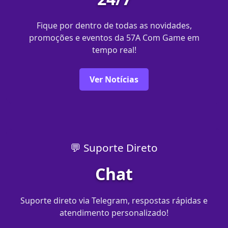
Fique por dentro de todas as novidades,
promoções e eventos da 57A Com Game em
tempo real!
Ver Notícias
💬 Suporte Direto
Chat
Suporte direto via Telegram, respostas rápidas e
atendimento personalizado!