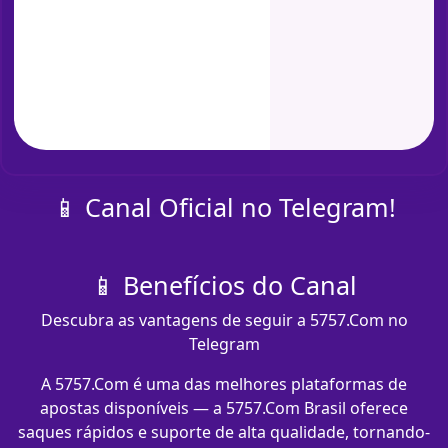
📱 Canal Oficial no Telegram!
📱 Benefícios do Canal
Descubra as vantagens de seguir a 5757.Com no
Telegram
A 5757.Com é uma das melhores plataformas de
apostas disponíveis — a 5757.Com Brasil oferece
saques rápidos e suporte de alta qualidade, tornando-