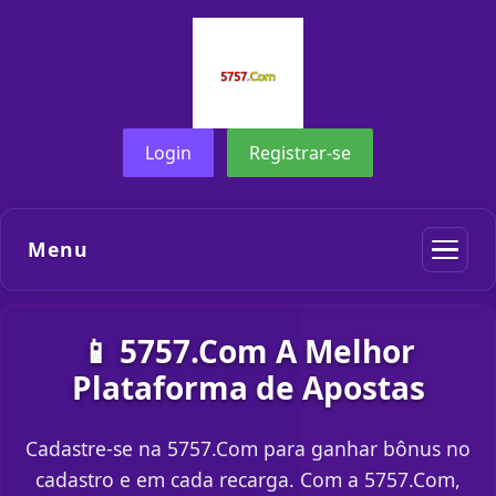
Login
Registrar-se
Menu
📱 5757.Com A Melhor
Plataforma de Apostas
Cadastre-se na 5757.Com para ganhar bônus no
cadastro e em cada recarga. Com a 5757.Com,