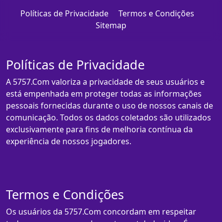
Políticas de Privacidade
Termos e Condições
Sitemap
Políticas de Privacidade
A 5757.Com valoriza a privacidade de seus usuários e
está empenhada em proteger todas as informações
pessoais fornecidas durante o uso de nossos canais de
comunicação. Todos os dados coletados são utilizados
exclusivamente para fins de melhoria contínua da
experiência de nossos jogadores.
Termos e Condições
Os usuários da 5757.Com concordam em respeitar