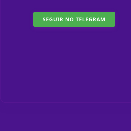
SEGUIR NO TELEGRAM