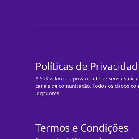
Políticas de Privacida
A 56X valoriza a privacidade de seus usuár
canais de comunicação. Todos os dados cole
jogadores.
Termos e Condições