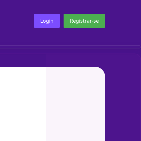
Login
Registrar-se