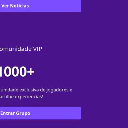
Ver Notícias
Comunidade VIP
1000+
unidade exclusiva de jogadores e
rtilhe experiências!
Entrar Grupo