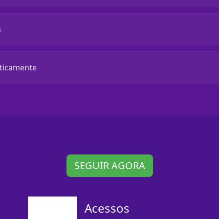
a
aticamente
SEGUIR AGORA
Acessos