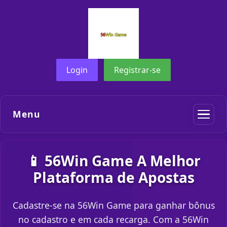
Login
Registrar-se
Menu
📱 56Win Game A Melhor
Plataforma de Apostas
Cadastre-se na 56Win Game para ganhar bônus
no cadastro e em cada recarga. Com a 56Win