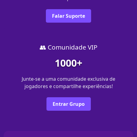
Falar Suporte
👥 Comunidade VIP
1000+
Junte-se a uma comunidade exclusiva de
jogadores e compartilhe experiências!
Entrar Grupo