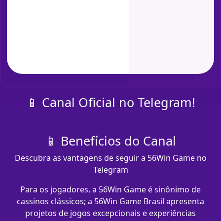
📱 Canal Oficial no Telegram!
📱 Benefícios do Canal
Descubra as vantagens de seguir a 56Win Game no
Telegram
Para os jogadores, a 56Win Game é sinônimo de
cassinos clássicos; a 56Win Game Brasil apresenta
projetos de jogos excepcionais e experiências