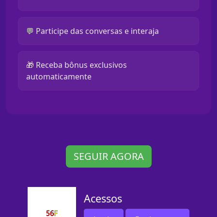
💬 Participe das conversas e interaja
🎁 Receba bônus exclusivos
automaticamente
SEGUIR AGORA
Acessos