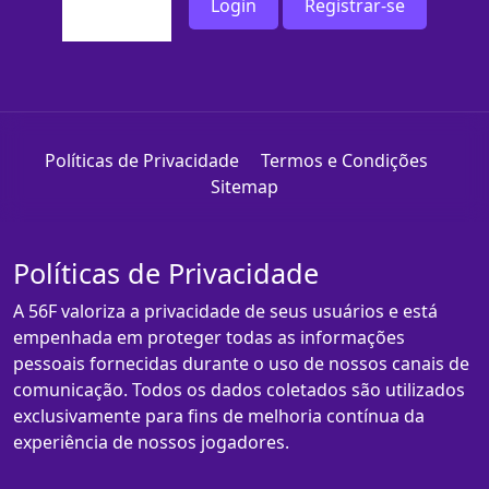
Login
Registrar-se
Políticas de Privacidade
Termos e Condições
Sitemap
Políticas de Privacidade
A 56F valoriza a privacidade de seus usuários e está
empenhada em proteger todas as informações
pessoais fornecidas durante o uso de nossos canais de
comunicação. Todos os dados coletados são utilizados
exclusivamente para fins de melhoria contínua da
experiência de nossos jogadores.