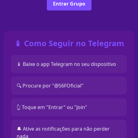
Entrar Grupo
📱 Como Seguir no Telegram
📱 Baixe o app Telegram no seu dispositivo
🔍 Procure por "@56FOficial"
👆 Toque em "Entrar" ou "Join"
🔔 Ative as notificações para não perder
nada