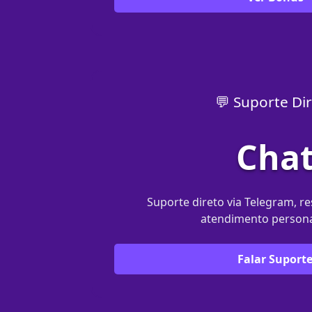
💬 Suporte Di
Cha
Suporte direto via Telegram, r
atendimento persona
Falar Suport