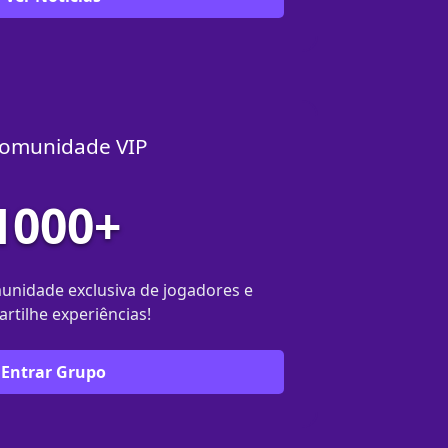
Comunidade VIP
1000+
unidade exclusiva de jogadores e
rtilhe experiências!
Entrar Grupo