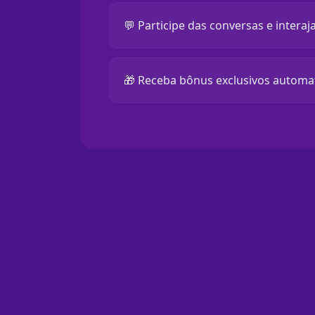
💬 Participe das conversas e interaj
🎁 Receba bônus exclusivos autom