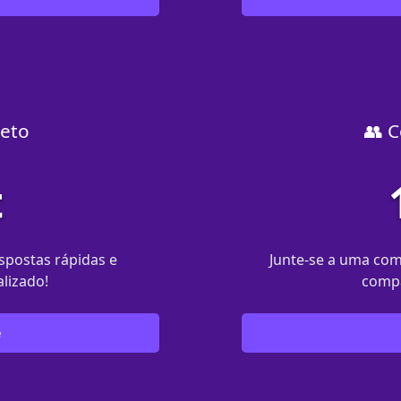
reto
👥 
t
espostas rápidas e
Junte-se a uma com
lizado!
compa
e