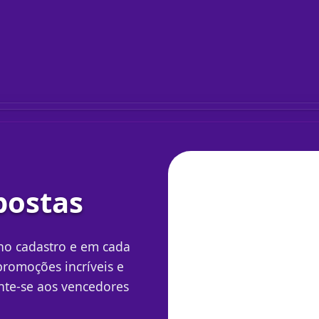
postas
no cadastro e em cada
promoções incríveis e
unte-se aos vencedores