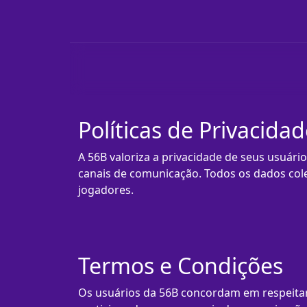
Políticas de Privacida
A 56B valoriza a privacidade de seus usuár
canais de comunicação. Todos os dados cole
jogadores.
Termos e Condições
Os usuários da 56B concordam em respeitar 