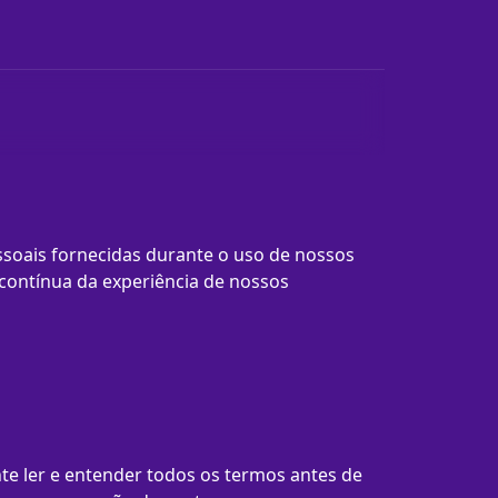
ssoais fornecidas durante o uso de nossos
 contínua da experiência de nossos
te ler e entender todos os termos antes de