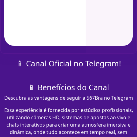
📱 Canal Oficial no Telegram!
📱 Benefícios do Canal
Descubra as vantagens de seguir a 567Bra no Telegram
Essa experiência é fornecida por estúdios profissionais,
utilizando câmeras HD, sistemas de apostas ao vivo e
chats interativos para criar uma atmosfera imersiva e
dinâmica, onde tudo acontece em tempo real, sem