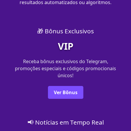
resultados automatizados ou algoritmos.
🎁 Bônus Exclusivos
VIP
Receba bônus exclusivos do Telegram,
promoções especiais e códigos promocionais
únicos!
Ver Bônus
📢 Notícias em Tempo Real