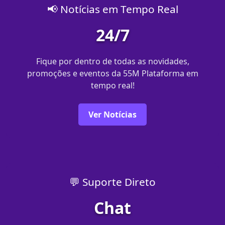
📢 Notícias em Tempo Real
24/7
Fique por dentro de todas as novidades,
promoções e eventos da 55M Plataforma em
tempo real!
Ver Notícias
💬 Suporte Direto
Chat