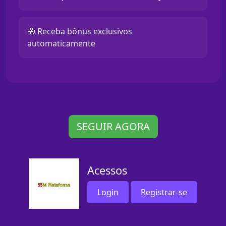
🎁 Receba bônus exclusivos
automaticamente
SEGUIR AGORA
Acessos
Login
Registrar-se