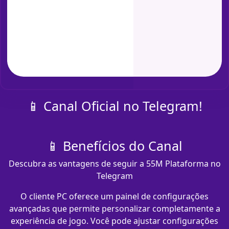
📱 Canal Oficial no Telegram!
📱 Benefícios do Canal
Descubra as vantagens de seguir a 55M Plataforma no
Telegram
O cliente PC oferece um painel de configurações
avançadas que permite personalizar completamente a
experiência de jogo. Você pode ajustar configurações