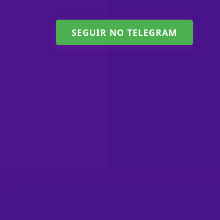
SEGUIR NO TELEGRAM