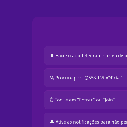
📱 Baixe o app Telegram no seu disp
🔍 Procure por "@55Kd VipOficial"
👆 Toque em "Entrar" ou "Join"
🔔 Ative as notificações para não p