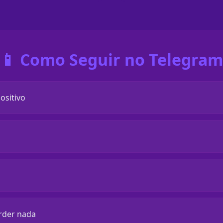
📱 Como Seguir no Telegram
ositivo
erder nada