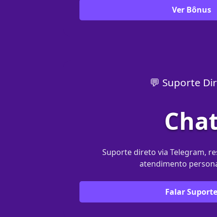
Ver Bônus
💬 Suporte Di
Cha
Suporte direto via Telegram, r
atendimento persona
Falar Suport