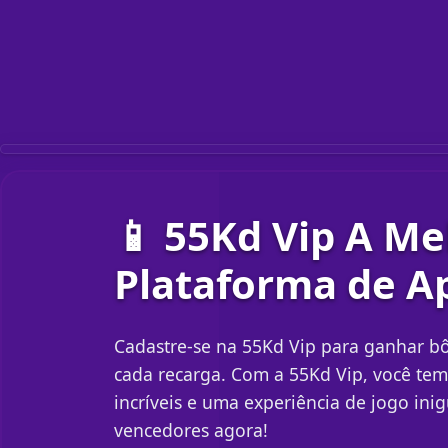
📱 55Kd Vip A Me
Plataforma de A
Cadastre-se na 55Kd Vip para ganhar b
cada recarga. Com a 55Kd Vip, você te
incríveis e uma experiência de jogo inig
vencedores agora!