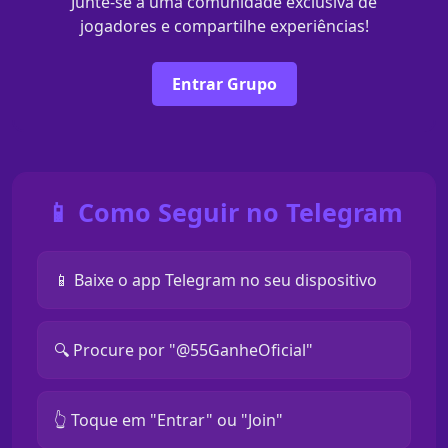
Junte-se a uma comunidade exclusiva de
jogadores e compartilhe experiências!
Entrar Grupo
📱 Como Seguir no Telegram
📱 Baixe o app Telegram no seu dispositivo
🔍 Procure por "@55GanheOficial"
👆 Toque em "Entrar" ou "Join"