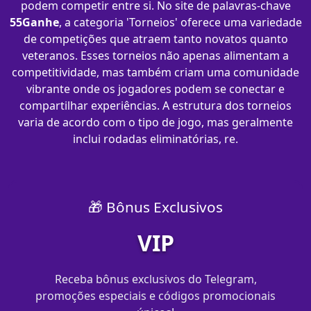
podem competir entre si. No site de palavras-chave
55Ganhe
, a categoria 'Torneios' oferece uma variedade
de competições que atraem tanto novatos quanto
veteranos. Esses torneios não apenas alimentam a
competitividade, mas também criam uma comunidade
vibrante onde os jogadores podem se conectar e
compartilhar experiências. A estrutura dos torneios
varia de acordo com o tipo de jogo, mas geralmente
inclui rodadas eliminatórias, re.
🎁 Bônus Exclusivos
VIP
Receba bônus exclusivos do Telegram,
promoções especiais e códigos promocionais