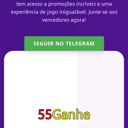
tem acesso a promoções incríveis e uma
experiência de jogo inigualável. Junte-se aos
vencedores agora!
SEGUIR NO TELEGRAM