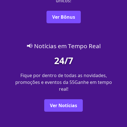
únicos!
Ver Bônus
📢 Notícias em Tempo Real
24/7
Fique por dentro de todas as novidades,
promoções e eventos da 55Ganhe em tempo
real!
Ver Notícias