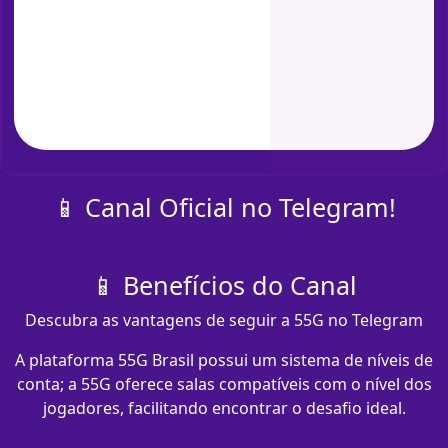
📱 Canal Oficial no Telegram!
📱 Benefícios do Canal
Descubra as vantagens de seguir a 55G no Telegram
A plataforma 55G Brasil possui um sistema de níveis de
conta; a 55G oferece salas compatíveis com o nível dos
jogadores, facilitando encontrar o desafio ideal.