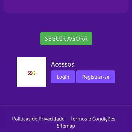
SEGUIR AGORA
Acessos
Login
Registrar-se
Políticas de Privacidade
Termos e Condições
Sitemap