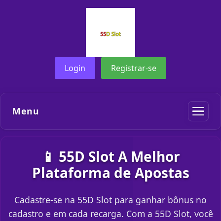
Login
Registrar-se
Menu
📱 55D Slot A Melhor
Plataforma de Apostas
Cadastre-se na 55D Slot para ganhar bônus no
cadastro e em cada recarga. Com a 55D Slot, você