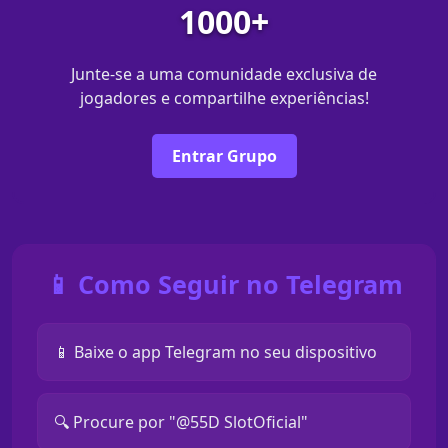
1000+
Junte-se a uma comunidade exclusiva de
jogadores e compartilhe experiências!
Entrar Grupo
📱 Como Seguir no Telegram
📱 Baixe o app Telegram no seu dispositivo
🔍 Procure por "@55D SlotOficial"