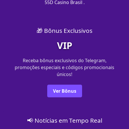
55D Casino Brasil .
🎁 Bônus Exclusivos
VIP
Receba bônus exclusivos do Telegram,
promoções especiais e códigos promocionais
únicos!
Ver Bônus
📢 Notícias em Tempo Real