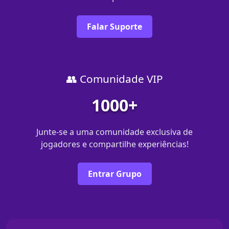
Falar Suporte
👥 Comunidade VIP
1000+
Junte-se a uma comunidade exclusiva de
jogadores e compartilhe experiências!
Entrar Grupo