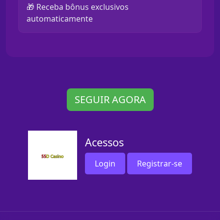
🎁 Receba bônus exclusivos
automaticamente
SEGUIR AGORA
Acessos
Login
Registrar-se