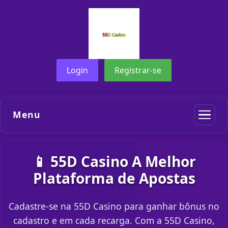
Login
Registrar-se
Menu
📱 55D Casino A Melhor
Plataforma de Apostas
Cadastre-se na 55D Casino para ganhar bônus no
cadastro e em cada recarga. Com a 55D Casino,