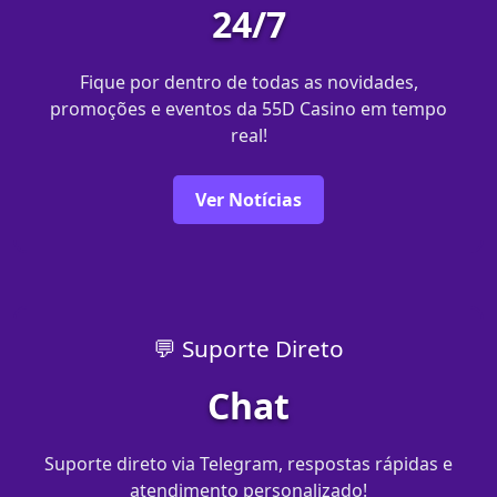
24/7
Fique por dentro de todas as novidades,
promoções e eventos da 55D Casino em tempo
real!
Ver Notícias
💬 Suporte Direto
Chat
Suporte direto via Telegram, respostas rápidas e
atendimento personalizado!