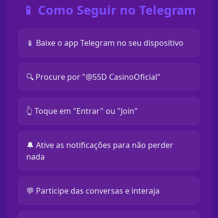
📱 Como Seguir no Telegram
📱 Baixe o app Telegram no seu dispositivo
🔍 Procure por "@55D CasinoOficial"
👆 Toque em "Entrar" ou "Join"
🔔 Ative as notificações para não perder
nada
💬 Participe das conversas e interaja