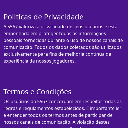
Políticas de Privacidade
A 5567 valoriza a privacidade de seus usuários e está
empenhada em proteger todas as informações
pessoais fornecidas durante o uso de nossos canais de
comunicação. Todos os dados coletados são utilizados
exclusivamente para fins de melhoria contínua da
experiência de nossos jogadores.
Termos e Condições
Os usuários da 5567 concordam em respeitar todas as
regras e regulamentos estabelecidos. É importante ler
e entender todos os termos antes de participar de
nossos canais de comunicação. A violação destes