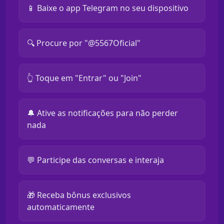
📱 Baixe o app Telegram no seu dispositivo
🔍 Procure por "@5567Oficial"
👆 Toque em "Entrar" ou "Join"
🔔 Ative as notificações para não perder
nada
💬 Participe das conversas e interaja
🎁 Receba bônus exclusivos
automaticamente