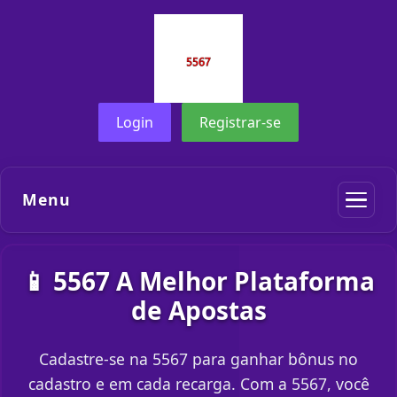
Login
Registrar-se
Menu
📱 5567 A Melhor Plataforma
de Apostas
Cadastre-se na 5567 para ganhar bônus no
cadastro e em cada recarga. Com a 5567, você