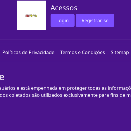
Acessos
Login
Registrar-se
Políticas de Privacidade
Termos e Condições
Sitemap
de
 usuários e está empenhada em proteger todas as informaçõ
os coletados são utilizados exclusivamente para fins de m