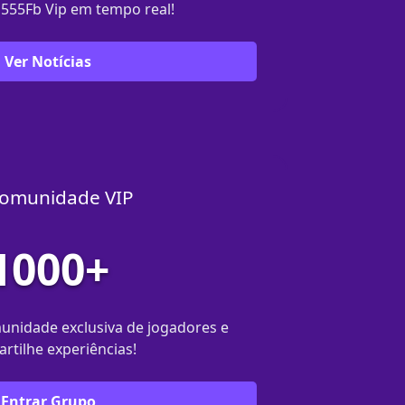
 555Fb Vip em tempo real!
Ver Notícias
Comunidade VIP
1000+
unidade exclusiva de jogadores e
rtilhe experiências!
Entrar Grupo