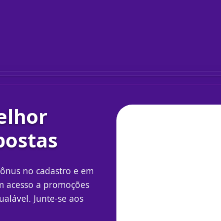
elhor
postas
bônus no cadastro e em
em acesso a promoções
ualável. Junte-se aos