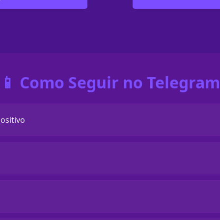
📱 Como Seguir no Telegram
ositivo