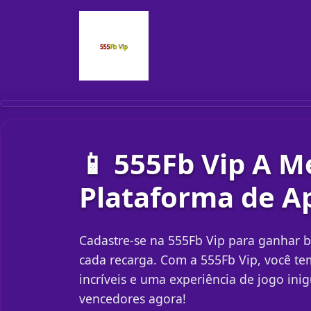
📱 555Fb Vip A M
Plataforma de A
Cadastre-se na 555Fb Vip para ganhar 
cada recarga. Com a 555Fb Vip, você t
incríveis e uma experiência de jogo inig
vencedores agora!