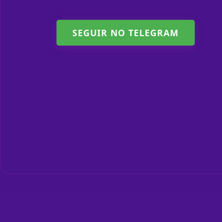
SEGUIR NO TELEGRAM