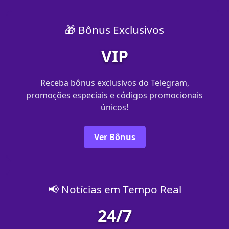
🎁 Bônus Exclusivos
VIP
Receba bônus exclusivos do Telegram,
promoções especiais e códigos promocionais
únicos!
Ver Bônus
📢 Notícias em Tempo Real
24/7