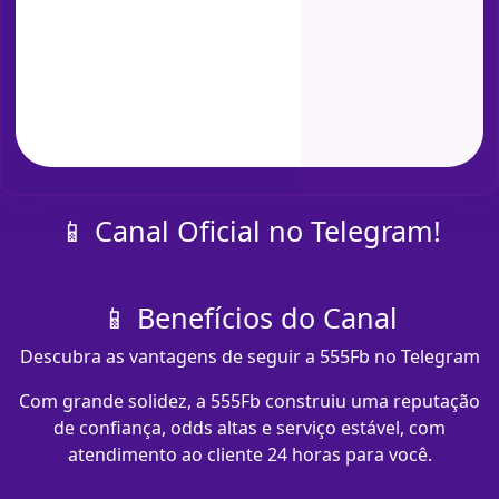
📱 Canal Oficial no Telegram!
📱 Benefícios do Canal
Descubra as vantagens de seguir a 555Fb no Telegram
Com grande solidez, a 555Fb construiu uma reputação
de confiança, odds altas e serviço estável, com
atendimento ao cliente 24 horas para você.