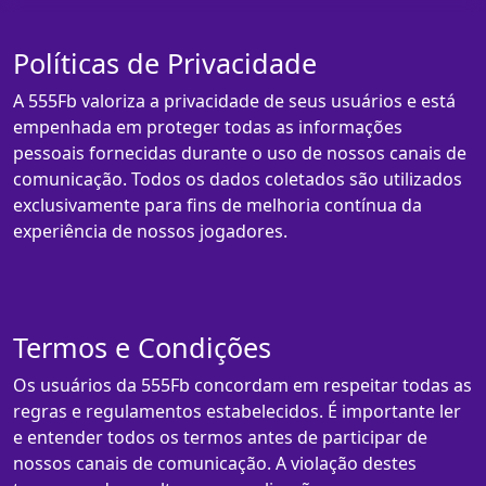
Políticas de Privacidade
A 555Fb valoriza a privacidade de seus usuários e está
empenhada em proteger todas as informações
pessoais fornecidas durante o uso de nossos canais de
comunicação. Todos os dados coletados são utilizados
exclusivamente para fins de melhoria contínua da
experiência de nossos jogadores.
Termos e Condições
Os usuários da 555Fb concordam em respeitar todas as
regras e regulamentos estabelecidos. É importante ler
e entender todos os termos antes de participar de
nossos canais de comunicação. A violação destes