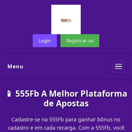
Login
Registrar-se
Menu
📱 555Fb A Melhor Plataforma
de Apostas
Cadastre-se na 555Fb para ganhar bônus no
cadastro e em cada recarga. Com a 555Fb, você