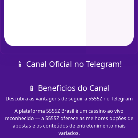
📱 Canal Oficial no Telegram!
📱 Benefícios do Canal
Descubra as vantagens de seguir a 5555Z no Telegram
A plataforma 5555Z Brasil é um cassino ao vivo
reconhecido — a 5555Z oferece as melhores opções de
apostas e os conteúdos de entretenimento mais
variados.