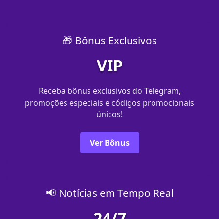
🎁 Bônus Exclusivos
VIP
Receba bônus exclusivos do Telegram,
promoções especiais e códigos promocionais
únicos!
Ver Bônus
📢 Notícias em Tempo Real
24/7