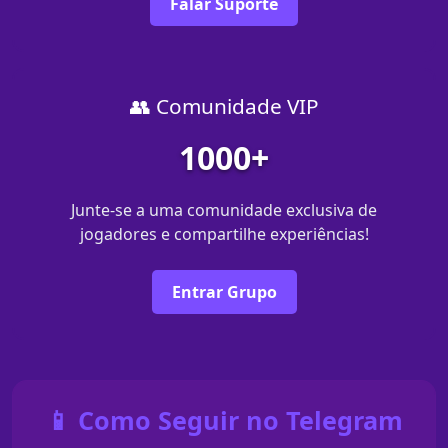
Falar Suporte
👥 Comunidade VIP
1000+
Junte-se a uma comunidade exclusiva de
jogadores e compartilhe experiências!
Entrar Grupo
📱 Como Seguir no Telegram