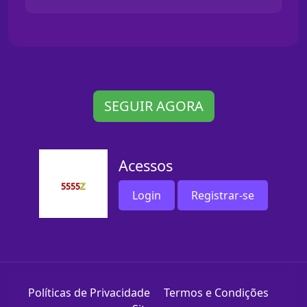
SEGUIR AGORA
Acessos
Login
Registrar-se
Políticas de Privacidade
Termos e Condições