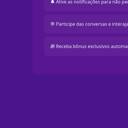
🔔 Ative as notificações para não p
💬 Participe das conversas e interaj
🎁 Receba bônus exclusivos autom