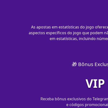
As apostas em estatísticas do jogo ofere
aspectos específicos do jogo que podem nã
em estatísticas, incluindo núm
🎁 Bônus Exclu
VIP
Receba bônus exclusivos do Telegra
e códigos promocionai