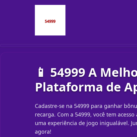
📱 54999 A Melh
Plataforma de A
Cadastre-se na 54999 para ganhar bônu
recarga. Com a 54999, você tem acesso 
uma experiência de jogo inigualável. J
agora!