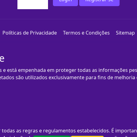
Políticas de Privacidade
Termos e Condições
Sitemap
de
rios e está empenhada em proteger todas as informações pe
tados são utilizados exclusivamente para fins de melhoria
 todas as regras e regulamentos estabelecidos. É importan