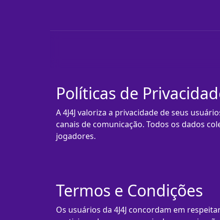
Políticas de Privacida
A 4J4J valoriza a privacidade de seus usuá
canais de comunicação. Todos os dados cole
jogadores.
Termos e Condições
Os usuários da 4J4J concordam em respeitar