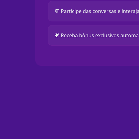
💬 Participe das conversas e interaj
🎁 Receba bônus exclusivos autom