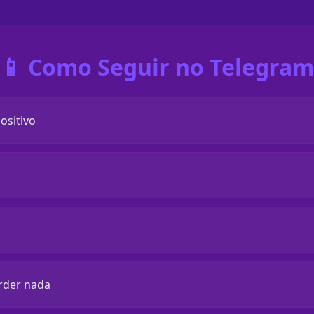
📱 Como Seguir no Telegram
ositivo
erder nada