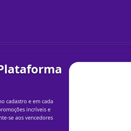
 Plataforma
no cadastro e em cada
promoções incríveis e
unte-se aos vencedores