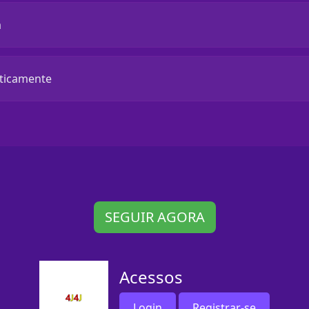
a
aticamente
SEGUIR AGORA
Acessos
Login
Registrar-se