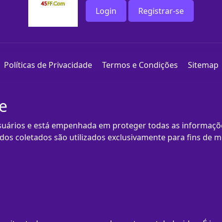
Login
Registrar-se
Políticas de Privacidade
Termos e Condições
Sitemap
de
usuários e está empenhada em proteger todas as informaçõ
os coletados são utilizados exclusivamente para fins de m