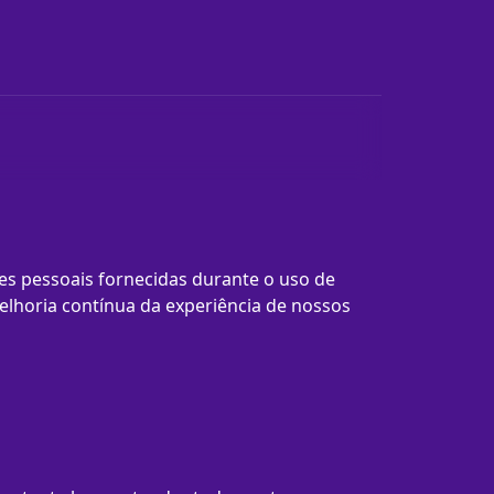
es pessoais fornecidas durante o uso de
elhoria contínua da experiência de nossos