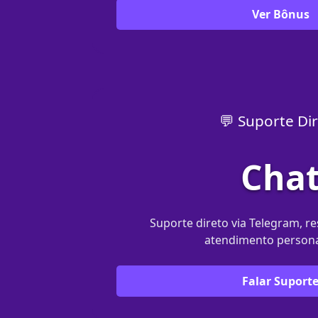
Ver Bônus
💬 Suporte Di
Cha
Suporte direto via Telegram, r
atendimento persona
Falar Suport