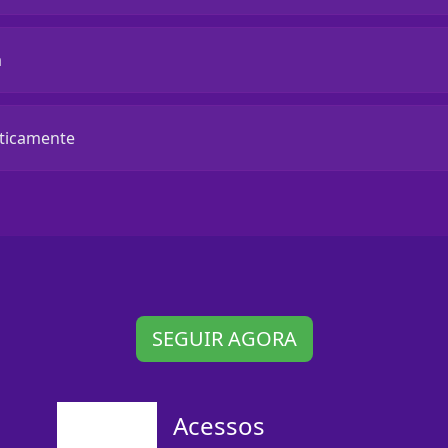
a
aticamente
SEGUIR AGORA
Acessos