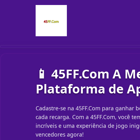
📱 45FF.Com A M
Plataforma de A
Cadastre-se na 45FF.Com para ganhar b
cada recarga. Com a 45FF.Com, você te
incríveis e uma experiência de jogo inig
vencedores agora!