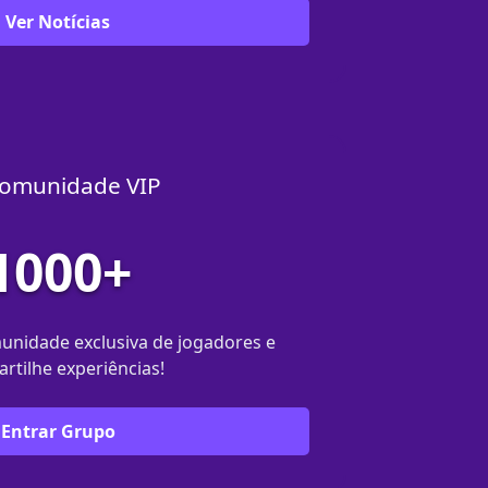
Ver Notícias
Comunidade VIP
1000+
unidade exclusiva de jogadores e
rtilhe experiências!
Entrar Grupo