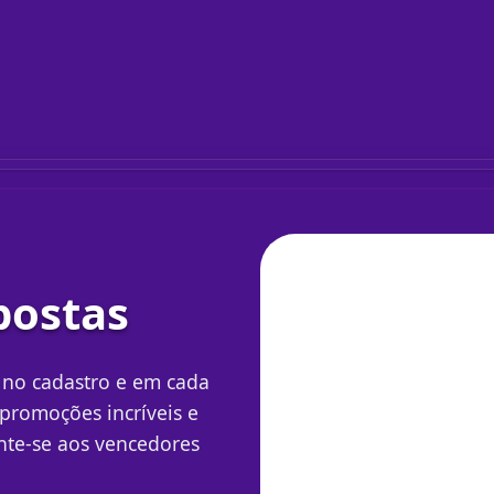
postas
 no cadastro e em cada
 promoções incríveis e
unte-se aos vencedores