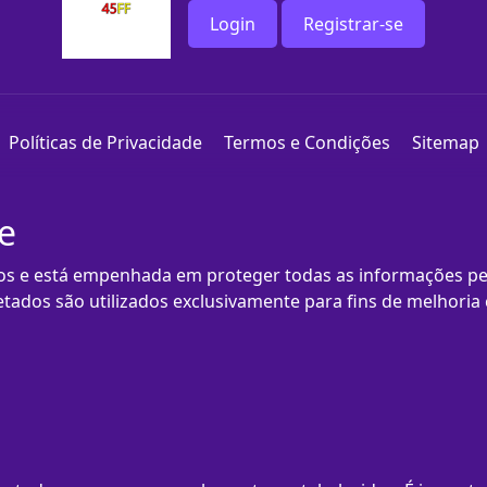
Login
Registrar-se
Políticas de Privacidade
Termos e Condições
Sitemap
de
rios e está empenhada em proteger todas as informações p
tados são utilizados exclusivamente para fins de melhoria