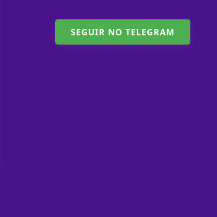
SEGUIR NO TELEGRAM