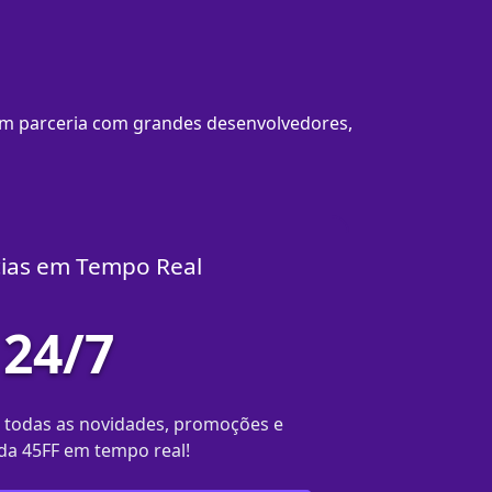
, em parceria com grandes desenvolvedores,
cias em Tempo Real
24/7
e todas as novidades, promoções e
da 45FF em tempo real!