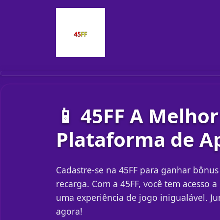
📱 45FF A Melhor
Plataforma de A
Cadastre-se na 45FF para ganhar bônus
recarga. Com a 45FF, você tem acesso a
uma experiência de jogo inigualável. J
agora!