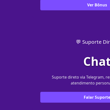
Ver Bônus
💬 Suporte Di
Cha
Suporte direto via Telegram, r
atendimento persona
Falar Suport