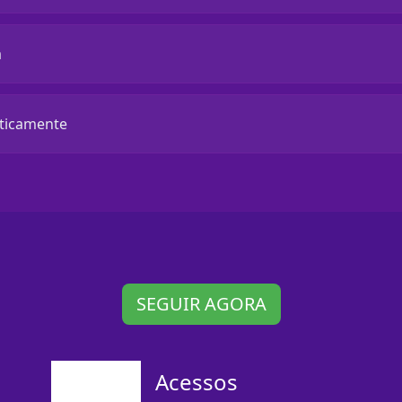
a
aticamente
SEGUIR AGORA
Acessos