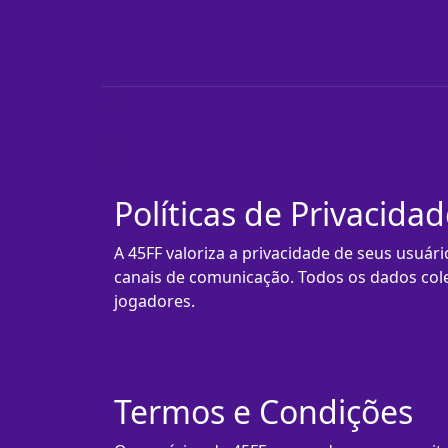
Políticas de Privacida
A 45FF valoriza a privacidade de seus usuá
canais de comunicação. Todos os dados cole
jogadores.
Termos e Condições