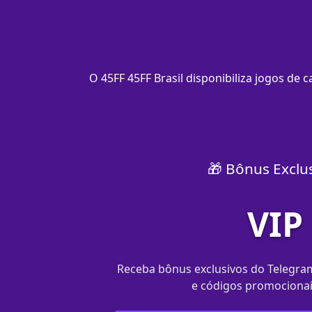
O 45FF 45FF Brasil disponibiliza jogos de
🎁 Bônus Exclu
VIP
Receba bônus exclusivos do Telegra
e códigos promocionai