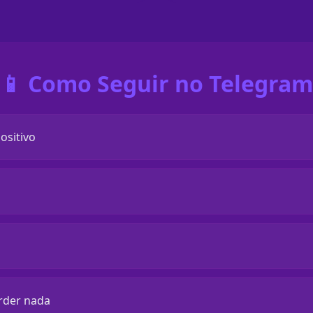
📱 Como Seguir no Telegram
ositivo
erder nada