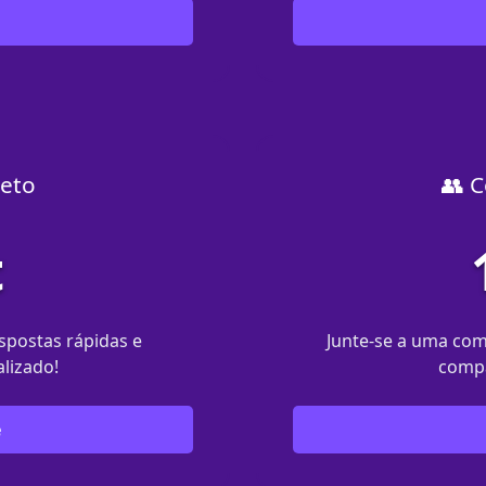
reto
👥 
t
espostas rápidas e
Junte-se a uma com
lizado!
compa
e