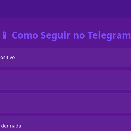
📱 Como Seguir no Telegram
ositivo
erder nada