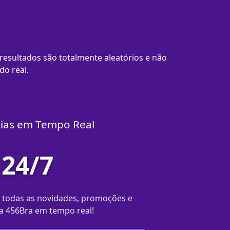
resultados são totalmente aleatórios e não
o real.
cias em Tempo Real
24/7
e todas as novidades, promoções e
a 456Bra em tempo real!