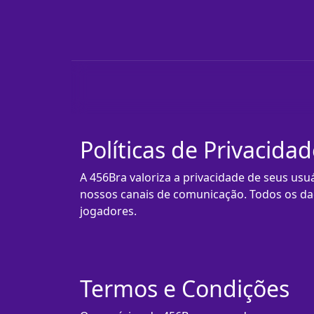
Políticas de Privacida
A 456Bra valoriza a privacidade de seus us
nossos canais de comunicação. Todos os dad
jogadores.
Termos e Condições