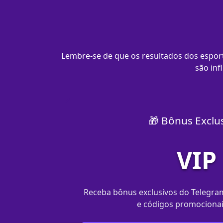
Lembre-se de que os resultados dos esport
são in
🎁 Bônus Exclu
VIP
Receba bônus exclusivos do Telegra
e códigos promocionai