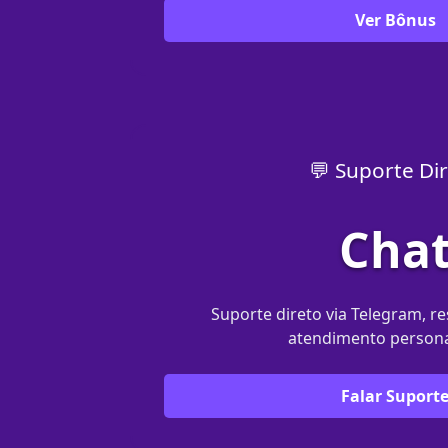
Ver Bônus
💬 Suporte Di
Cha
Suporte direto via Telegram, r
atendimento persona
Falar Suport