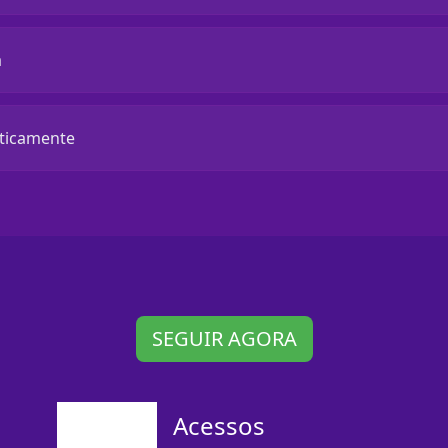
a
aticamente
SEGUIR AGORA
Acessos