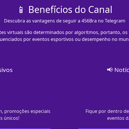
📱 Benefícios do Canal
Descubra as vantagens de seguir a 456Bra no Telegram
es virtuais são determinados por algoritmos, portanto, os 
fluenciados por eventos esportivos ou desempenho no mund
sivos
📢 Notí
m, promoções especiais
Fique por dentro d
s únicos!
eventos d