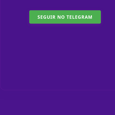
SEGUIR NO TELEGRAM